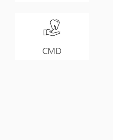
Ganzheitliche Heilansätze bei
der Diagnose CMD
(Craniomandibuläre
Dysfunktion)
CMD
mehr dazu