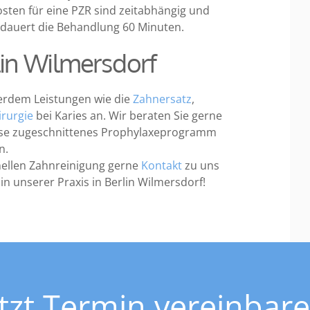
Kosten für eine PZR sind zeitabhängig und
t dauert die Behandlung 60 Minuten.
rlin Wilmersdorf
erdem Leistungen wie die
Zahnersatz
,
rurgie
bei Karies an. Wir beraten Sie gerne
nisse zugeschnittenes Prophylaxeprogramm
en.
nellen Zahnreinigung gerne
Kontakt
zu uns
in unserer Praxis in Berlin Wilmersdorf!
etzt Termin vereinbare